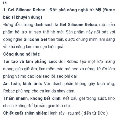
rãi.
1. Gel Silicone Rebac - Đột phá công nghệ từ Mỹ (Được
bác sĩ khuyên dùng)
Đứng đầu trong danh sách là
Gel Silicone Rebac
, một sản
phẩm hỗ trợ trị sẹo thế hệ mới. Sản phẩm này nổi bật với
công nghệ
Silicone Gel
tiên tiến, được chứng minh lâm sàng
về khả năng làm mờ sẹo hiệu quả.
Công dụng nổi bật:
Tái tạo và làm phẳng sẹo:
Gel Rebac tạo một lớp màng
mỏng, giúp giữ ẩm, làm mềm các mô sẹo xơ cứng, từ đó làm
phẳng và mờ các loại sẹo lồi, sẹo phì đại.
An toàn, lành tính:
Với thành phần không gây kích ứng,
Rebac phù hợp cho cả làn da nhạy cảm.
Thấm nhanh, không bết dính:
Kết cấu gel trong suốt, khô
nhanh, không để lại cảm giác khó chịu.
Chiết xuất thiên nhiên:
Hành tây - rau má ( đến từ Đức )