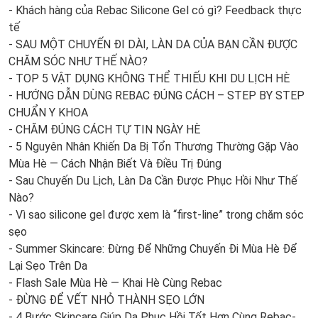
- Khách hàng của Rebac Silicone Gel có gì? Feedback thực
tế
- SAU MỘT CHUYẾN ĐI DÀI, LÀN DA CỦA BẠN CẦN ĐƯỢC
CHĂM SÓC NHƯ THẾ NÀO?
- TOP 5 VẬT DỤNG KHÔNG THỂ THIẾU KHI DU LỊCH HÈ
- HƯỚNG DẪN DÙNG REBAC ĐÚNG CÁCH – STEP BY STEP
CHUẨN Y KHOA
- CHĂM ĐÚNG CÁCH TỰ TIN NGÀY HÈ
- 5 Nguyên Nhân Khiến Da Bị Tổn Thương Thường Gặp Vào
Mùa Hè — Cách Nhận Biết Và Điều Trị Đúng
- Sau Chuyến Du Lịch, Làn Da Cần Được Phục Hồi Như Thế
Nào?
- Vì sao silicone gel được xem là “first-line” trong chăm sóc
sẹo
- Summer Skincare: Đừng Để Những Chuyến Đi Mùa Hè Để
Lại Sẹo Trên Da
- Flash Sale Mùa Hè — Khai Hè Cùng Rebac
- ĐỪNG ĐỂ VẾT NHỎ THÀNH SẸO LỚN
- 4 Bước Skincare Giúp Da Phục Hồi Tốt Hơn Cùng Rebac-