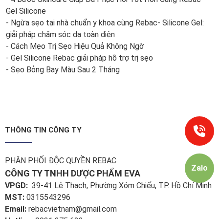
Gel Silicone
- Ngừa sẹo tại nhà chuẩn y khoa cùng Rebac- Silicone Gel:
giải pháp chăm sóc da toàn diện
- Cách Mẹo Trị Sẹo Hiệu Quả Không Ngờ
- Gel Silicone Rebac giải pháp hỗ trợ trị sẹo
- Sẹo Bỏng Bay Màu Sau 2 Tháng
THÔNG TIN CÔNG TY
PHÂN PHỐI ĐỘC QUYỀN REBAC
Zalo
CÔNG TY TNHH DƯỢC PHẨM EVA
VPGD:
39-41 Lê Thạch, Phường Xóm Chiếu, TP. Hồ Chí Minh
MST:
0315543296
Email:
rebacvietnam@gmail.com