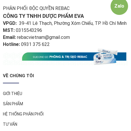
Zalo
PHÂN PHỐI ĐỘC QUYỀN REBAC
CÔNG TY TNHH DƯỢC PHẨM EVA
VPGD:
39-41 Lê Thạch, Phường Xóm Chiếu, TP. Hồ Chí Minh
MST:
0315543296
Email:
rebacvietnam@gmail.com
Hotline:
0931 375 622
VỀ CHÚNG TÔI
GIỚI THIỆU
SẢN PHẨM
HỆ THỐNG PHÂN PHỐI
TƯ VẤN