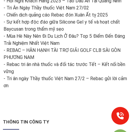
- Hội Nghị Khách Hàng 2025 – Tạo Dấu Ấn Tại Quảng Ninh
- Tri Ân Ngày Thầy thuốc Việt Nam 27/02
- Chiến dịch quảng cáo Rebac đón Xuân Ất tỵ 2025
- Sự kết hợp độc đáo giữa Silicone Gel y tế và hoạt chất
Baycusan trong thẩm mỹ sẹo
- Mùa Hè Này Nên Đi Du Lịch Ở Đâu? Top 5 Điểm Đến Đáng
Trải Nghiệm Nhất Việt Nam
- REBAC – HÂN HẠNH TÀI TRỢ GIẢI GOLF CLB SÀI GÒN
PHƯƠNG NAM
- Rebac tri ân nhà thuốc và đối tác trước Tết – Kết nối bền
vững
- Tri ân ngày Thầy thuốc Việt Nam 27/2 – Rebac gửi lời cảm
ơn
THÔNG TIN CÔNG TY