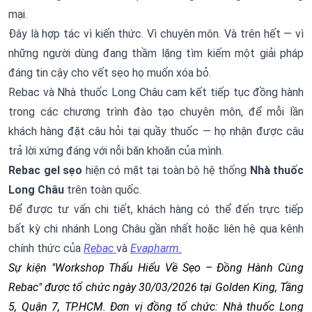
mại.
Đây là hợp tác vì kiến thức. Vì chuyên môn. Và trên hết — vì
những người dùng đang thầm lặng tìm kiếm một giải pháp
đáng tin cậy cho vết sẹo họ muốn xóa bỏ.
Rebac và Nhà thuốc Long Châu cam kết tiếp tục đồng hành
trong các chương trình đào tạo chuyên môn, để mỗi lần
khách hàng đặt câu hỏi tại quầy thuốc — họ nhận được câu
trả lời xứng đáng với nỗi băn khoăn của mình.
Rebac gel sẹo
hiện có mặt tại toàn bộ hệ thống
Nhà thuốc
Long Châu
trên toàn quốc.
Để được tư vấn chi tiết, khách hàng có thể đến trực tiếp
bất kỳ chi nhánh Long Châu gần nhất hoặc liên hệ qua kênh
chính thức của
Rebac
và
Evapharm.
Sự kiện "Workshop Thấu Hiểu Về Sẹo – Đồng Hành Cùng
Rebac" được tổ chức ngày 30/03/2026 tại Golden King, Tầng
5, Quận 7, TP.HCM. Đơn vị đồng tổ chức: Nhà thuốc Long