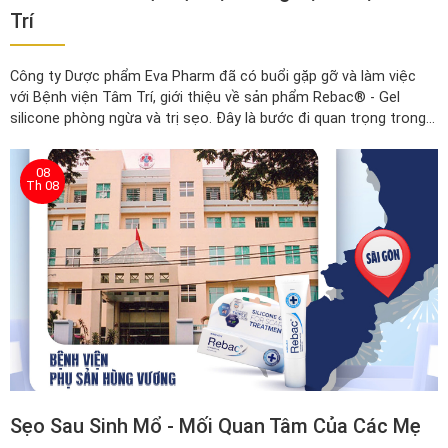
Trí
Công ty Dược phẩm Eva Pharm đã có buổi gặp gỡ và làm việc
với Bệnh viện Tâm Trí, giới thiệu về sản phẩm Rebac® - Gel
silicone phòng ngừa và trị sẹo. Đây là bước đi quan trọng trong
việc đưa Rebac® vào hệ thống điều trị tại bệnh viện, mang lại
giải pháp chăm sóc sẹo tiên tiến cho nhiều bệnh nhân
08
Th 08
Sẹo Sau Sinh Mổ - Mối Quan Tâm Của Các Mẹ