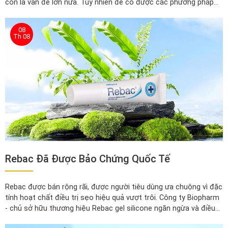
còn là vấn đề lớn nữa. Tuy nhiên để có được các phương pháp
hiện đại, can thiệp bằng thiết bị khoa học hiện đại thì Bạn cũng
phải trả một chi phí tương xứng với nó.
08
Th 08
Rebac Đã Được Bảo Chứng Quốc Tế
Rebac được bán rộng rãi, được người tiêu dùng ưa chuộng vì đặc
tính hoạt chất điều trị sẹo hiệu quả vượt trôi. Công ty Biopharm
- chủ sở hữu thương hiệu Rebac gel silicone ngăn ngừa và điều
trị sẹo là Tập đoàn dược phẩm uy tín toàn cầu, quy trình quản lý