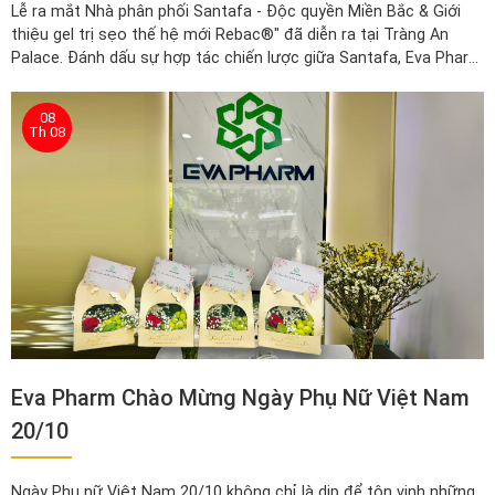
Lễ ra mắt Nhà phân phối Santafa - Độc quyền Miền Bắc & Giới
thiệu gel trị sẹo thế hệ mới Rebac®" đã diễn ra tại Tràng An
Palace. Đánh dấu sự hợp tác chiến lược giữa Santafa, Eva Pharm
– đơn vị phân phối độc quyền Rebac® - Gel Silicone phòng ngừa
và trị sẹo.
08
Th 08
Eva Pharm Chào Mừng Ngày Phụ Nữ Việt Nam
20/10
Ngày Phụ nữ Việt Nam 20/10 không chỉ là dịp để tôn vinh những