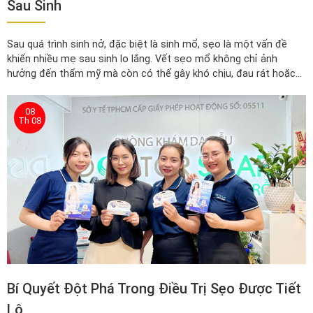
Sau Sinh
Sau quá trình sinh nở, đặc biệt là sinh mổ, sẹo là một vấn đề
khiến nhiều mẹ sau sinh lo lắng. Vết sẹo mổ không chỉ ảnh
hưởng đến thẩm mỹ mà còn có thể gây khó chịu, đau rát hoặc
thậm chí hình thành sẹo lồi, sẹo phì đại nếu không được chăm
sóc đúng cách và kịp thời.
08
Th 08
Bí Quyết Đột Phá Trong Điều Trị Sẹo Được Tiết
Lộ