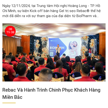
Ngày 12/11/2024, tại Trung tâm Hội nghị Hoàng Long - TP. Hồ
Chí Minh, sự kiện Kick-off bán hàng Gel trị sẹo Rebac® thế hệ
mới đã diễn ra với sự tham gia của đại diện từ BioPharm và
EvaPharm, cùng các đối tác và đội ngũ bán hàng từ khu vực
Đông Nam Bộ, Trung Tây Nguyên và Mekong.
08
Th 08
Rebac Và Hành Trình Chinh Phục Khách Hàng
Miền Bắc