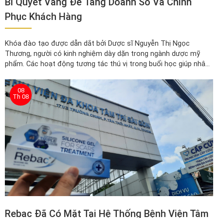
Bí Quyết Vàng Để Tăng Doanh Số Và Chinh
Phục Khách Hàng
Khóa đào tạo được dẫn dắt bởi Dược sĩ Nguyễn Thị Ngọc
Thương, người có kinh nghiệm dày dặn trong ngành dược mỹ
phẩm. Các hoạt động tương tác thú vị trong buổi học giúp nhân
viên dễ dàng tiếp thu kiến thức và ứng dụng vào thực tế.
08
Th 08
Rebac Đã Có Mặt Tại Hệ Thống Bệnh Viện Tâm