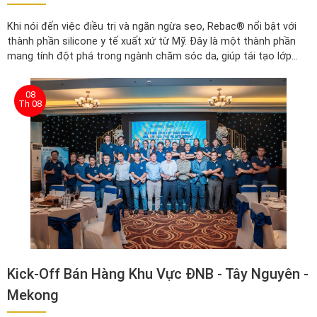
Khi nói đến việc điều trị và ngăn ngừa sẹo, Rebac® nổi bật với
thành phần silicone y tế xuất xứ từ Mỹ. Đây là một thành phần
mang tính đột phá trong ngành chăm sóc da, giúp tái tạo lớp
sừng, cải thiện màu da vùng sẹo và đem lại hiệu quả rõ rệt trong
thời gian ngắn.
08
Th 08
Kick-Off Bán Hàng Khu Vực ĐNB - Tây Nguyên -
Mekong