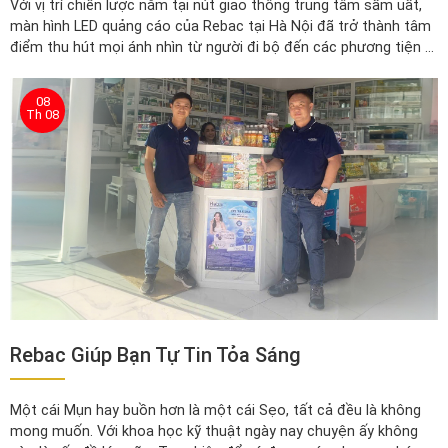
Với vị trí chiến lược nằm tại nút giao thông trung tâm sầm uất,
màn hình LED quảng cáo của Rebac tại Hà Nội đã trở thành tâm
điểm thu hút mọi ánh nhìn từ người đi bộ đến các phương tiện di
chuyển. Đây là sự lựa chọn hoàn hảo để ghi dấu ấn thương hiệu
Rebac trong lòng người dân thủ đô.
08
Th 08
Rebac Giúp Bạn Tự Tin Tỏa Sáng
Một cái Mụn hay buồn hơn là một cái Sẹo, tất cả đều là không
mong muốn. Với khoa học kỹ thuật ngày nay chuyện ấy không