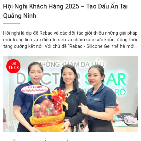
Hội Nghị Khách Hàng 2025 – Tạo Dấu Ấn Tại
Quảng Ninh
Hội nghị là dịp để Rebac và các đối tác giới thiệu những giải pháp
mới trong lĩnh vực điều trị sẹo và chăm sóc sức khỏe, đồng thời
tăng cường kết nối. Với chủ đề "Rebac - Silicone Gel thế hệ mới"
đã quy tụ đông đảo Nhà thuốc/Quầy thuốc trên địa bàn Quảng
Ninh và các tỉnh lân cận.
08
Th 08