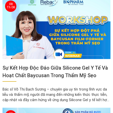
chất lượng đạt chứng nhận toàn cầu.
08
Th 08
Sự Kết Hợp Độc Đáo Giữa Silicone Gel Y Tế Và
Hoạt Chất Baycusan Trong Thẩm Mỹ Sẹo
Bác sĩ Võ Thị Bạch Sương – chuyên gia uy tín trong lĩnh vực da
liễu và thẩm mỹ, người đã mang đến những kiến thức thực tiễn,
cập nhật và đầy cảm hứng về ứng dụng Silicone Gel y tế kết hợp
Baycusan trong điều trị và thẩm mỹ sẹo.