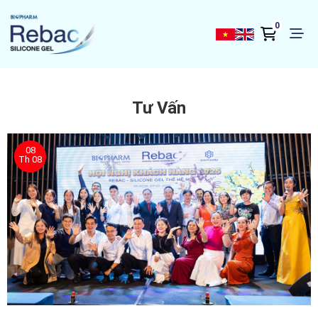
0
Tư Vấn
08
Th 08