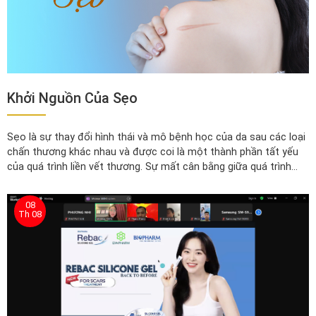
Khởi Nguồn Của Sẹo
Sẹo là sự thay đổi hình thái và mô bệnh học của da sau các loại
chấn thương khác nhau và được coi là một thành phần tất yếu
của quá trình liền vết thương. Sự mất cân bằng giữa quá trình
hình thành và sắp xếp các sợi collagen gây ra bởi các yếu tố
khác nhau trong quá trình liền vết thương dẫn đến sự hình thành
08
sẹo bệnh lý.
Th 08