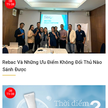
08
Th 08
Rebac Và Những Ưu Điểm Không Đối Thủ Nào
Sánh Được
08
Th 08