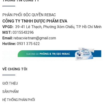
THÔNG TIN CÔNG TY
PHÂN PHỐI ĐỘC QUYỀN REBAC
CÔNG TY TNHH DƯỢC PHẨM EVA
VPGD:
39-41 Lê Thạch, Phường Xóm Chiếu, TP. Hồ Chí Minh
MST:
0315543296
Email:
rebacvietnam@gmail.com
Hotline:
0931 375 622
VỀ CHÚNG TÔI
GIỚI THIỆU
SẢN PHẨM
HỆ THỐNG PHÂN PHỐI