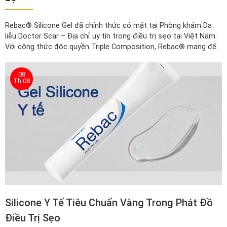
Rebac® Silicone Gel đã chính thức có mặt tại Phòng khám Da
liễu Doctor Scar – Địa chỉ uy tín trong điều trị sẹo tại Việt Nam.
Với công thức độc quyền Triple Composition, Rebac® mang đến
hy vọng cho khách hàng muốn sở hữu làn da mịn màng, không tì
vết.
08
Th 08
Silicone Y Tế Tiêu Chuẩn Vàng Trong Phát Đồ
Điều Trị Sẹo